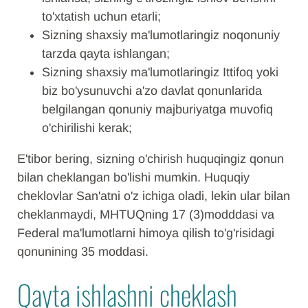
to'xtatish uchun etarli;
Sizning shaxsiy ma'lumotlaringiz noqonuniy
tarzda qayta ishlangan;
Sizning shaxsiy ma'lumotlaringiz Ittifoq yoki
biz bo'ysunuvchi a'zo davlat qonunlarida
belgilangan qonuniy majburiyatga muvofiq
o'chirilishi kerak;
E'tibor bering, sizning o'chirish huquqingiz qonun
bilan cheklangan bo'lishi mumkin. Huquqiy
cheklovlar San'atni o'z ichiga oladi, lekin ular bilan
cheklanmaydi, MHTUQning 17 (3)modddasi va
Federal ma'lumotlarni himoya qilish to'g'risidagi
qonunining 35 moddasi.
Qayta ishlashni cheklash