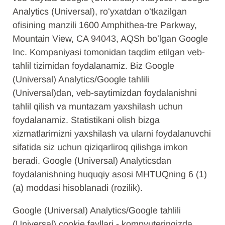
Analytics (Universal), roʻyxatdan oʻtkazilgan
ofisining manzili 1600 Amphithea-tre Parkway,
Mountain View, CA 94043, AQSh boʻlgan Google
Inc. Kompaniyasi tomonidan taqdim etilgan veb-
tahlil tizimidan foydalanamiz. Biz Google
(Universal) Analytics/Google tahlili
(Universal)dan, veb-saytimizdan foydalanishni
tahlil qilish va muntazam yaxshilash uchun
foydalanamiz. Statistikani olish bizga
xizmatlarimizni yaxshilash va ularni foydalanuvchi
sifatida siz uchun qiziqarliroq qilishga imkon
beradi. Google (Universal) Analyticsdan
foydalanishning huquqiy asosi MHTUQning 6 (1)
(a) moddasi hisoblanadi (rozilik).
Google (Universal) Analytics/Google tahlili
(Universal) cookie fayllari - kompyuteringizda