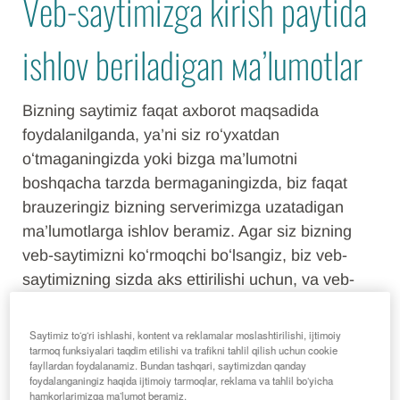
Veb-saytimizga kirish paytida
ishlov beriladigan мa’lumotlar
Bizning saytimiz faqat axborot maqsadida
foydalanilganda, ya’ni siz roʻyxatdan
oʻtmaganingizda yoki bizga ma’lumotni
boshqacha tarzda bermaganingizda, biz faqat
brauzeringiz bizning serverimizga uzatadigan
ma’lumotlarga ishlov beramiz. Agar siz bizning
veb-saytimizni koʻrmoqchi boʻlsangiz, biz veb-
saytimizning sizda aks ettirilishi uchun, va veb-
saytning barqarorligi va xavfsizligini ta’minlash
uchun texnik jihatdan zarur boʻlgan quyidagi
Saytimiz toʻgʻri ishlashi, kontent va reklamalar moslashtirilishi, ijtimoiy
ma’lumotlarni yigʻamiz (huquqiy asosi MHTUQ
tarmoq funksiyalari taqdim etilishi va trafikni tahlil qilish uchun cookie
fayllardan foydalanamiz. Bundan tashqari, saytimizdan qanday
ning 6 (1) (f) moddasi hisoblanadi):
foydalanganingiz haqida ijtimoiy tarmoqlar, reklama va tahlil boʻyicha
hamkorlarimizga maʼlumot beramiz.