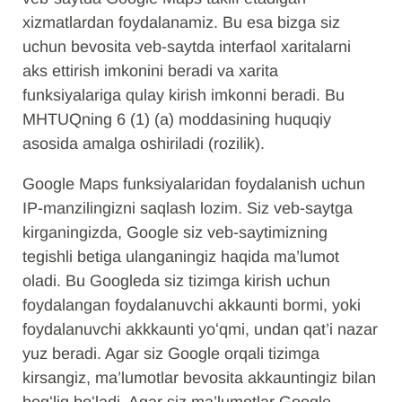
xizmatlardan foydalanamiz. Bu esa bizga siz
uchun bevosita veb-saytda interfaol xaritalarni
aks ettirish imkonini beradi va xarita
funksiyalariga qulay kirish imkonni beradi. Bu
MHTUQning 6 (1) (a) moddasining huquqiy
asosida amalga oshiriladi (rozilik).
Google Maps funksiyalaridan foydalanish uchun
IP-manzilingizni saqlash lozim. Siz veb-saytga
kirganingizda, Google siz veb-saytimizning
tegishli betiga ulanganingiz haqida ma’lumot
oladi. Bu Googleda siz tizimga kirish uchun
foydalangan foydalanuvchi akkaunti bormi, yoki
foydalanuvchi akkkaunti yoʻqmi, undan qat’i nazar
yuz beradi. Agar siz Google orqali tizimga
kirsangiz, ma’lumotlar bevosita akkauntingiz bilan