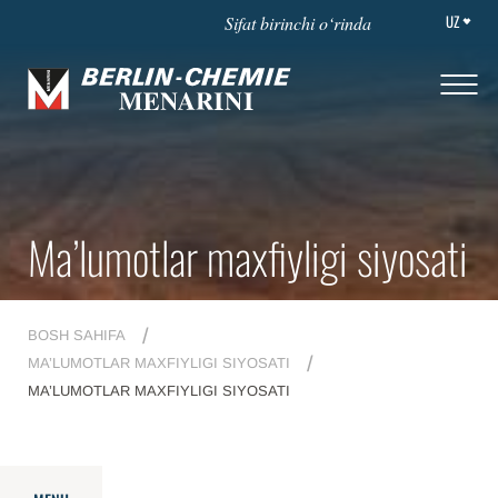
UZ
Sifat birinchi o‘rinda
Ma’lumotlar maxfiyligi siyosati
BOSH SAHIFA
MA’LUMOTLAR MAXFIYLIGI SIYOSATI
MA’LUMOTLAR MAXFIYLIGI SIYOSATI