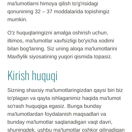
ma'lumotlarni himoya qilish to'g'risidagi
qonunining 32 – 37 moddalarida topishingiz
mumkin.
O'z huquqlaringizni amalga oshirish uchun,
iltimos, ma'lumotlar xavfsizligi bo'yicha xodimi
bilan bog'laning. Siz uning aloqa ma'lumotlarini
Maxfiylik siyosatining yuqori qismida topasiz.
Kirish huquqi
Sizning shaxsiy ma'lumotlaringizdan qaysi biri biz
to'plagan va qayta ishlaganimiz haqida ma'lumot
so'rash huquqiga egasiz. Bunga bunday
ma'lumotlardan foydalanish maqsadlari va
bunday ma'lumotlar saqlanadigan vaqt davri,
shuningdek, ushbu ma'lumotlar oshkor qilinadigan