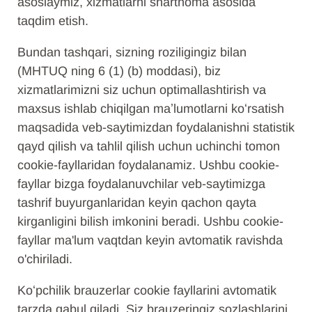
asoslaymiz, xizmatlarni shartnoma asosida
taqdim etish.
Bundan tashqari, sizning roziligingiz bilan
(MHTUQ ning 6 (1) (b) moddasi), biz
xizmatlarimizni siz uchun optimallashtirish va
maxsus ishlab chiqilgan maʼlumotlarni koʻrsatish
maqsadida veb-saytimizdan foydalanishni statistik
qayd qilish va tahlil qilish uchun uchinchi tomon
cookie-fayllaridan foydalanamiz. Ushbu cookie-
fayllar bizga foydalanuvchilar veb-saytimizga
tashrif buyurganlaridan keyin qachon qayta
kirganligini bilish imkonini beradi. Ushbu cookie-
fayllar ma'lum vaqtdan keyin avtomatik ravishda
o'chiriladi.
Koʻpchilik brauzerlar cookie fayllarini avtomatik
tarzda qabul qiladi. Siz brauzeringiz sozlashlarini,