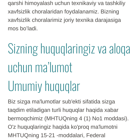
qarshi himoyalash uchun texnikaviy va tashkiliy
xavfsizlik choralaridan foydalanamiz. Bizning
xavfsizlik choralarimiz joriy texnika darajasiga
mos boʻladi.
Sizning huquqlaringiz va aloqa
uchun ma’lumot
Umumiy huquqlar
Biz sizga ma'lumotlar sub'ekti sifatida sizga
taqdim etiladigan turli huquqlar haqida xabar
bermoqchimiz (MHTUQning 4 (1) No1 moddasi).
O'z huquqlaringiz haqida ko'proq ma'lumotni
MHTUQning 15-21 -moddalari, Federal