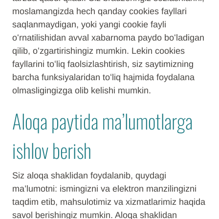
moslamangizda hech qanday cookies fayllari
saqlanmaydigan, yoki yangi cookie fayli
oʻrnatilishidan avval xabarnoma paydo boʻladigan
qilib, oʻzgartirishingiz mumkin. Lekin cookies
fayllarini toʻliq faolsizlashtirish, siz saytimizning
barcha funksiyalaridan toʻliq hajmida foydalana
olmasligingizga olib kelishi mumkin.
Aloqa paytida ma’lumotlarga
ishlov berish
Siz aloqa shaklidan foydalanib, quydagi
ma’lumotni: ismingizni va elektron manzilingizni
taqdim etib, mahsulotimiz va xizmatlarimiz haqida
savol berishingiz mumkin. Aloqa shaklidan