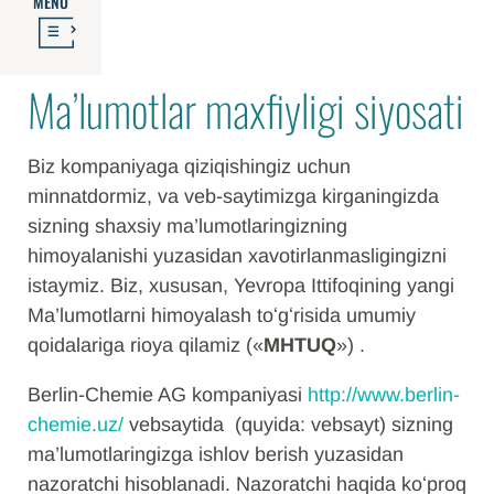
MENU
Ma’lumotlar maxfiyligi siyosati
Biz kompaniyaga qiziqishingiz uchun
minnatdormiz, va veb-saytimizga kirganingizda
sizning shaxsiy ma’lumotlaringizning
himoyalanishi yuzasidan xavotirlanmasligingizni
istaymiz. Biz, xususan, Yevropa Ittifoqining yangi
Ma’lumotlarni himoyalash toʻgʻrisida umumiy
qoidalariga rioya qilamiz («
MHTUQ
») .
Berlin-Chemie AG kompaniyasi
http://www.berlin-
chemie.uz/
vebsaytida (quyida: vebsayt) sizning
ma’lumotlaringizga ishlov berish yuzasidan
nazoratchi hisoblanadi. Nazoratchi haqida koʻproq