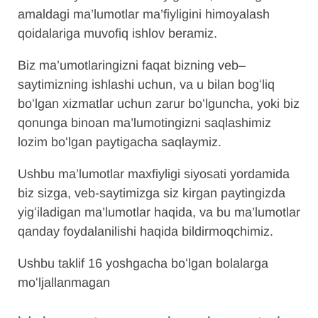
amaldagi ma’lumotlar ma’fiyligini himoyalash
qoidalariga muvofiq ishlov beramiz.
Biz ma’umotlaringizni faqat bizning veb–
saytimizning ishlashi uchun, va u bilan bogʻliq
boʻlgan xizmatlar uchun zarur boʻlguncha, yoki biz
qonunga binoan ma’lumotingizni saqlashimiz
lozim boʻlgan paytigacha saqlaymiz.
Ushbu ma’lumotlar maxfiyligi siyosati yordamida
biz sizga, veb-saytimizga siz kirgan paytingizda
yigʻiladigan ma’lumotlar haqida, va bu ma’lumotlar
qanday foydalanilishi haqida bildirmoqchimiz.
Ushbu taklif 16 yoshgacha boʻlgan bolalarga
moʻljallanmagan