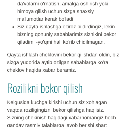
da'volarni o'rnatish, amalga oshirish yoki
himoya qilish uchun sizga shaxsiy
ma'lumotlar kerak bo'ladi
Siz qayta ishlashga e'tiroz bildirdingiz, lekin
bizning qonuniy sabablarimiz siznikini bekor
qiladimi -yo'qmi hali ko'rib chiqilmagan.
Qayta ishlash cheklovini bekor qilishdan oldin, biz
sizga yuqorida aytib o'tilgan sabablarga ko'ra
cheklov haqida xabar beramiz.
Rozilikni bekor qilish
Kelgusida kuchga kirishi uchun siz xohlagan
vaqtda roziligingizni bekor qilishga haqlisiz.
Sizning chekinish haqidagi xabarnomangiz hech
qanday rasmiy talablarga javob berishi shart