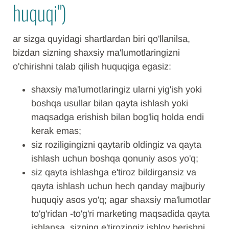
huquqi")
ar sizga quyidagi shartlardan biri qo'llanilsa,
bizdan sizning shaxsiy ma'lumotlaringizni
o'chirishni talab qilish huquqiga egasiz:
shaxsiy ma'lumotlaringiz ularni yig'ish yoki
boshqa usullar bilan qayta ishlash yoki
maqsadga erishish bilan bog'liq holda endi
kerak emas;
siz roziligingizni qaytarib oldingiz va qayta
ishlash uchun boshqa qonuniy asos yo'q;
siz qayta ishlashga e'tiroz bildirgansiz va
qayta ishlash uchun hech qanday majburiy
huquqiy asos yo'q; agar shaxsiy ma'lumotlar
to'g'ridan -to'g'ri marketing maqsadida qayta
ishlansa, sizning e'tirozingiz ishlov berishni