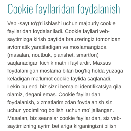
Cookie fayllaridan foydalanish
Veb -sayt to'g'ri ishlashi uchun majburiy cookie
fayllaridan foydalaniladi. Cookie fayllari veb-
saytimizga kirish paytida brauzeringiz tomonidan
avtomatik yaratiladigan va moslamangizda
(masalan, noutbuk, planshet, smartfon)
saqlanadigan kichik matnli fayllardir. Maxsus
foydalanilgan moslama bilan bogʻliq holda yuzaga
keladigan ma’lumot cookie faylida saqlanadi.
Lekin bu endi biz sizni bemalol identifikatsiya qila
olamiz, degani emas. Cookie fayllaridan
foydalanish, xizmatlarimizdan foydalanish siz
uchun yoqimliroq boʻlishi uchun moʻljallangan.
Masalan, biz seanslar cookie fayllaridan, siz veb-
saytimizning ayrim betlariga kirganingizni bilish