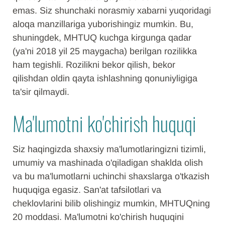
emas. Siz shunchaki norasmiy xabarni yuqoridagi
aloqa manzillariga yuborishingiz mumkin. Bu,
shuningdek, MHTUQ kuchga kirgunga qadar
(ya'ni 2018 yil 25 maygacha) berilgan rozilikka
ham tegishli. Rozilikni bekor qilish, bekor
qilishdan oldin qayta ishlashning qonuniyligiga
ta'sir qilmaydi.
Ma'lumotni ko'chirish huquqi
Siz haqingizda shaxsiy ma'lumotlaringizni tizimli,
umumiy va mashinada o'qiladigan shaklda olish
va bu ma'lumotlarni uchinchi shaxslarga o'tkazish
huquqiga egasiz. San'at tafsilotlari va
cheklovlarini bilib olishingiz mumkin, MHTUQning
20 moddasi. Ma'lumotni ko'chirish huquqini