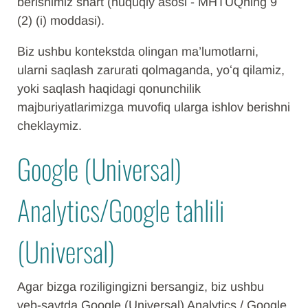
berishimiz shart (huquqiy asosi - MHTUQning 9
(2) (i) moddasi).
Biz ushbu kontekstda olingan ma’lumotlarni,
ularni saqlash zarurati qolmaganda, yoʻq qilamiz,
yoki saqlash haqidagi qonunchilik
majburiyatlarimizga muvofiq ularga ishlov berishni
cheklaymiz.
Google (Universal)
Analytics/Google tahlili
(Universal)
Agar bizga roziligingizni bersangiz, biz ushbu
veb-saytda Google (Universal) Analytics / Google