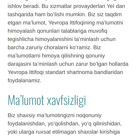
ishlov beradi. Bu xizmatlar provayderlari YeI dan
tashqarida ham boʻlishi mumkin. Biz siz taqdim
etgan ma’lumot, Yevropa Ittifoqining ma’lumotni
himoyalash qonunlari talablariga muvofiq
tegishlicha himoyalanishini ta’minlash uchun
barcha zaruriy choralarni koʻramiz. Biz
maʼlumotlarni himoya qilishning qonuniy
darajasini taʼminlash uchun zarur boʻlgan hollarda
Yevropa Ittifoqi standart shartnoma bandlaridan
foydalanamiz.
Ma’lumot xavfsizligi
Biz shaxsiy ma’lumotingizni noqonuniy
foydalanishdan, yoʻqolishdan, yoʻq qilinishidan,
yoki ularga ruxsat etilmagan shaxslar kirishiga