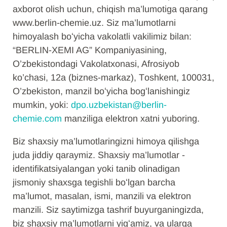
axborot olish uchun, chiqish ma’lumotiga qarang
www.berlin-chemie.uz. Siz ma’lumotlarni
himoyalash boʻyicha vakolatli vakilimiz bilan:
“BERLIN-XEMI AG” Kоmpаniyasining,
O’zbеkistоndаgi Vаkоlаtхоnаsi, Afrosiyob
ko’chasi, 12a (biznes-markaz), Tоshkеnt, 100031,
O’zbеkistоn, manzil boʻyicha bogʻlanishingiz
mumkin, yoki:
dpo.uzbekistan@berlin-
chemie.com
manziliga elektron xatni yuboring.
Biz shaxsiy ma’lumotlaringizni himoya qilishga
juda jiddiy qaraymiz. Shaxsiy ma’lumotlar -
identifikatsiyalangan yoki tanib olinadigan
jismoniy shaxsga tegishli boʻlgan barcha
ma’lumot, masalan, ismi, manzili va elektron
manzili. Siz saytimizga tashrif buyurganingizda,
biz shaxsiy ma’lumotlarni yigʻamiz, va ularga