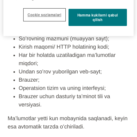
IP-manzil;
Kirish sanasi va vaqti;
Cookie sozlamalari
Hamma kukilarni qabul
qilish
Soat mintaqalarining Grinvich boʻyicha
oʻrtacha vaqtdan (GMT) farqi;
Soʻrovning mazmuni (muayyan sayt);
Kirish maqomi/ HTTP holatining kodi;
Har bir holatda uzatiladigan ma’lumotlar
miqdori;
Undan soʻrov yuborilgan veb-sayt;
Brauzer;
Operatsion tizim va uning interfeysi;
Brauzer uchun dasturiy ta’minot tili va
versiyasi.
Ma’lumotlar yetti kun mobaynida saqlanadi, keyin
esa avtomatik tarzda oʻchiriladi.