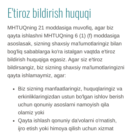
E'tiroz bildirish huquqi
MHTUQning 21 moddasiga muvofiq, agar biz
qayta ishlashni MHTUQning 6 (1) (f) moddasiga
asoslasak, sizning shaxsiy ma'lumotlaringiz bilan
bog'liq sabablarga ko'ra istalgan vaqtda e'tiroz
bildirish huquqiga egasiz. Agar siz e'tiroz
bildirsangiz, biz sizning shaxsiy ma'lumotlaringizni
qayta ishlamaymiz, agar:
Biz sizning manfaatlaringiz, huquqlaringiz va
erkinliklaringizdan ustun bo'lgan ishlov berish
uchun qonuniy asoslarni namoyish qila
olamiz yoki
Qayta ishlash qonuniy da'volarni o'rnatish,
ijro etish yoki himoya qilish uchun xizmat