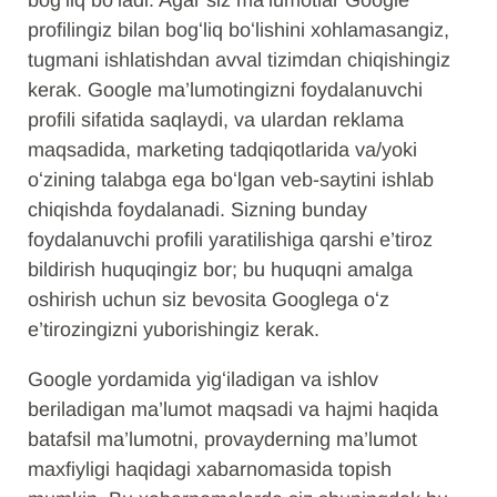
bogʻliq boʻladi. Agar siz ma’lumotlar Google
profilingiz bilan bogʻliq boʻlishini xohlamasangiz,
tugmani ishlatishdan avval tizimdan chiqishingiz
kerak. Google ma’lumotingizni foydalanuvchi
profili sifatida saqlaydi, va ulardan reklama
maqsadida, marketing tadqiqotlarida va/yoki
oʻzining talabga ega boʻlgan veb-saytini ishlab
chiqishda foydalanadi. Sizning bunday
foydalanuvchi profili yaratilishiga qarshi e’tiroz
bildirish huquqingiz bor; bu huquqni amalga
oshirish uchun siz bevosita Googlega oʻz
e’tirozingizni yuborishingiz kerak.
Google yordamida yigʻiladigan va ishlov
beriladigan ma’lumot maqsadi va hajmi haqida
batafsil ma’lumotni, provayderning ma’lumot
maxfiyligi haqidagi xabarnomasida topish