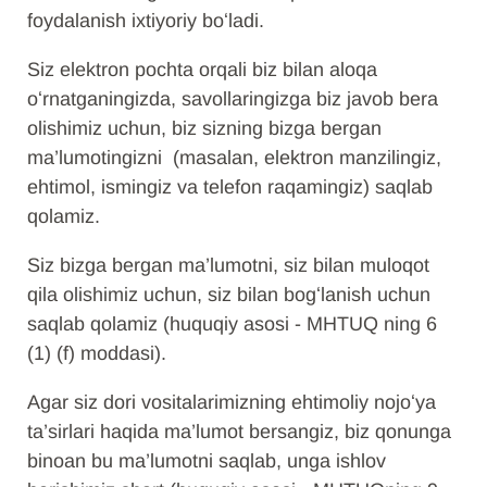
foydalanish ixtiyoriy boʻladi.
Siz elektron pochta orqali biz bilan aloqa
oʻrnatganingizda, savollaringizga biz javob bera
olishimiz uchun, biz sizning bizga bergan
ma’lumotingizni (masalan, elektron manzilingiz,
ehtimol, ismingiz va telefon raqamingiz) saqlab
qolamiz.
Siz bizga bergan ma’lumotni, siz bilan muloqot
qila olishimiz uchun, siz bilan bogʻlanish uchun
saqlab qolamiz (huquqiy asosi - MHTUQ ning 6
(1) (f) moddasi).
Agar siz dori vositalarimizning ehtimoliy nojoʻya
ta’sirlari haqida ma’lumot bersangiz, biz qonunga
binoan bu ma’lumotni saqlab, unga ishlov