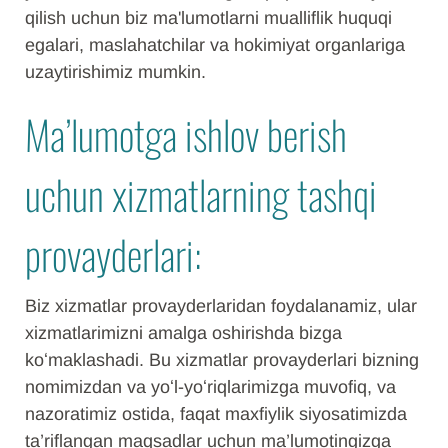
qilish uchun biz ma'lumotlarni mualliflik huquqi
egalari, maslahatchilar va hokimiyat organlariga
uzaytirishimiz mumkin.
Ma’lumotga ishlov berish
uchun xizmatlarning tashqi
provayderlari:
Biz xizmatlar provayderlaridan foydalanamiz, ular
xizmatlarimizni amalga oshirishda bizga
koʻmaklashadi. Bu xizmatlar provayderlari bizning
nomimizdan va yoʻl-yoʻriqlarimizga muvofiq, va
nazoratimiz ostida, faqat maxfiylik siyosatimizda
ta’riflangan maqsadlar uchun ma’lumotingizga