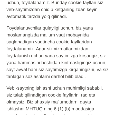
uchun, foydalanamiz. Bunday cookie fayllari siz
veb-saytimizdan chiqib ketganingizdan keyin
avtomatik tarzda yoʻq qilinadi.
Foydalanuvchilar qulayligi uchun, biz yana
moslamangizda ma’lum vaqt mobaynida
saqlanadigan vaqtincha cookie fayllaridan
foydalanamiz. Agar siz xizmatlarimizdan
foydalanish uchun yana saytimizga kirsangiz, siz
yana hammasini boshidan kiritmasligingiz uchun,
sayt avval ham siz saytimizga kirganingizni, va siz
tanlagan sozlashlarni darhol bilib oladi.
Veb -saytning ishlashi uchun muhimligi sababli,
siz talab qilinadigan cookie fayllarini rad eta
olmaysiz. Biz shaxsiy ma'lumotlarni qayta
ishlashni MHTUQ ning 6 (1) (b) moddasiga