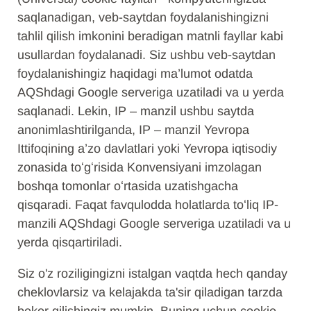
saqlanadigan, veb-saytdan foydalanishingizni
tahlil qilish imkonini beradigan matnli fayllar kabi
usullardan foydalanadi. Siz ushbu veb-saytdan
foydalanishingiz haqidagi ma’lumot odatda
AQShdagi Google serveriga uzatiladi va u yerda
saqlanadi. Lekin, IP – manzil ushbu saytda
anonimlashtirilganda, IP – manzil Yevropa
Ittifoqining a’zo davlatlari yoki Yevropa iqtisodiy
zonasida toʻgʻrisida Konvensiyani imzolagan
boshqa tomonlar oʻrtasida uzatishgacha
qisqaradi. Faqat favqulodda holatlarda toʻliq IP-
manzili AQShdagi Google serveriga uzatiladi va u
yerda qisqartiriladi.
Siz o'z roziligingizni istalgan vaqtda hech qanday
cheklovlarsiz va kelajakda ta'sir qiladigan tarzda