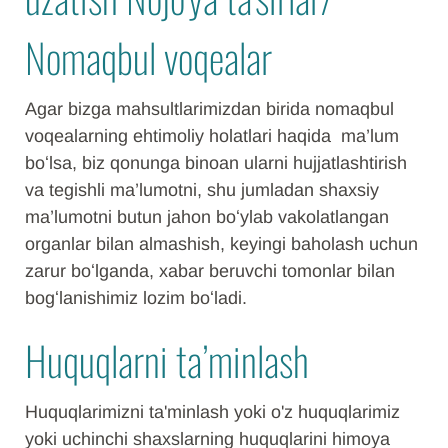
Nomaqbul voqealar
Agar bizga mahsultlarimizdan birida nomaqbul
voqealarning ehtimoliy holatlari haqida ma’lum
boʻlsa, biz qonunga binoan ularni hujjatlashtirish
va tegishli ma’lumotni, shu jumladan shaxsiy
ma’lumotni butun jahon boʻylab vakolatlangan
organlar bilan almashish, keyingi baholash uchun
zarur boʻlganda, xabar beruvchi tomonlar bilan
bogʻlanishimiz lozim boʻladi.
Huquqlarni ta’minlash
Huquqlarimizni ta'minlash yoki o'z huquqlarimiz
yoki uchinchi shaxslarning huquqlarini himoya