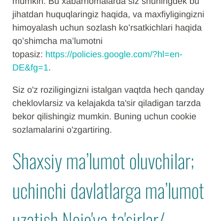
mumkin. Bu xabarnomalarda siz shuningdek bu
jihatdan huquqlaringiz haqida, va maxfiyligingizni
himoyalash uchun sozlash koʻrsatkichlari haqida
qoʻshimcha ma’lumotni
topasiz:
https://policies.google.com/?hl=en-
DE&fg=1
.
Siz o'z roziligingizni istalgan vaqtda hech qanday
cheklovlarsiz va kelajakda ta'sir qiladigan tarzda
bekor qilishingiz mumkin. Buning uchun cookie
sozlamalarini o'zgartiring.
Shaxsiy ma’lumot oluvchilar;
uchinchi davlatlarga ma’lumot
uzatish Nojo'ya ta'sirlar/