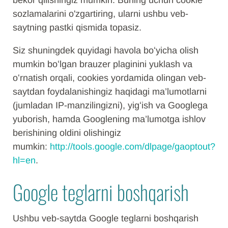
bekor qilishingiz mumkin. Buning uchun cookie
sozlamalarini o'zgartiring, ularni ushbu veb-
saytning pastki qismida topasiz.
Siz shuningdek quyidagi havola boʻyicha olish
mumkin boʻlgan brauzer plaginini yuklash va
oʻrnatish orqali, cookies yordamida olingan veb-
saytdan foydalanishingiz haqidagi ma’lumotlarni
(jumladan IP-manzilingizni), yigʻish va Googlega
yuborish, hamda Googlening ma’lumotga ishlov
berishining oldini olishingiz
mumkin:
http://tools.google.com/dlpage/gaoptout?
hl=en
.
Google teglarni boshqarish
Ushbu veb-saytda Google teglarni boshqarish