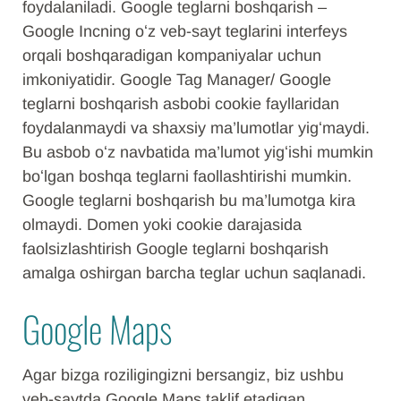
foydalaniladi. Google teglarni boshqarish –
Google Incning oʻz veb-sayt teglarini interfeys
orqali boshqaradigan kompaniyalar uchun
imkoniyatidir. Google Tag Manager/ Google
teglarni boshqarish asbobi cookie fayllaridan
foydalanmaydi va shaxsiy ma’lumotlar yigʻmaydi.
Bu asbob oʻz navbatida ma’lumot yigʻishi mumkin
boʻlgan boshqa teglarni faollashtirishi mumkin.
Google teglarni boshqarish bu ma’lumotga kira
olmaydi. Domen yoki cookie darajasida
faolsizlashtirish Google teglarni boshqarish
amalga oshirgan barcha teglar uchun saqlanadi.
Google Maps
Agar bizga roziligingizni bersangiz, biz ushbu
veb-saytda Google Maps taklif etadigan