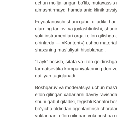
uchun moʻljallangan boʻlib, mutaxassis 
almashtirmaydi hamda aniq klinik tavsiy
Foydalanuvchi shuni qabul qiladiki, har 
ularning tanlovi va joylashtirilishi, shu
yoki instrumentlari orqali e’lon qilishg
oʻrinlarda — «Kontent») ushbu material
shaxsning mas’uliyati hisoblanadi.
“Layk” bosish, sitata va izoh qoldirishg
farmatsevtika kompaniyalarining dori vo
qat’iyan taqiqlanadi.
Boshqaruv va moderatsiya uchun mas’ul
e’lon qilingan xabarlarni davriy ravish
shuni qabul qiladiki, tegishli Kanalni 
boʻyicha oldindan ogohlantirish choral
yuklangan, e’lon qilingan yoki boshqa