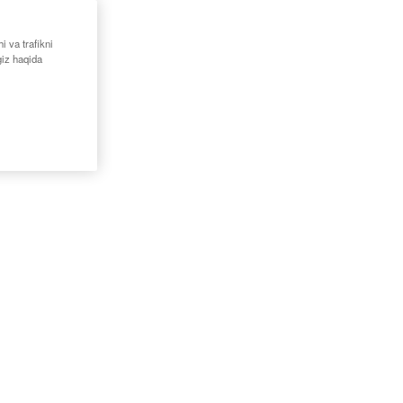
i va trafikni
giz haqida