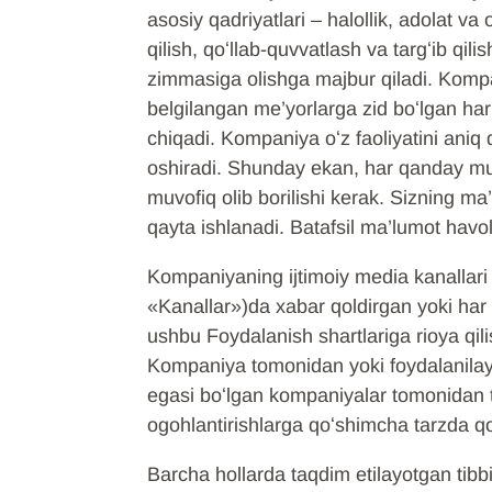
asosiy qadriyatlari – halollik, adolat v
qilish, qoʻllab-quvvatlash va targʻib qil
zimmasiga olishga majbur qiladi. Komp
belgilangan me’yorlarga zid boʻlgan har
chiqadi. Kompaniya oʻz faoliyatini aniq
oshiradi. Shunday ekan, har qanday mu
muvofiq olib borilishi kerak. Sizning m
qayta ishlanadi. Batafsil ma’lumot havol
Kompaniyaning ijtimoiy media kanallari 
«Kanallar»)da xabar qoldirgan yoki har
ushbu Foydalanish shartlariga rioya qili
Kompaniya tomonidan yoki foydalanilayot
egasi boʻlgan kompaniyalar tomonidan t
ogohlantirishlarga qoʻshimcha tarzda qoʻ
Barcha hollarda taqdim etilayotgan tib