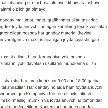
maslahatining oʻrnini bosa olmaydi, tibbiy aralashuvni
alarni oʻz ichiga olmaydi.
qanday ma’lumot, matn, grafik materiallar, tasvirlar,
ningdek foydalanuvchi tanlagan kanalning texnik vositalari
a qaror qilgan boshqa har qanday material (keyingi
ni yaratgan va maxsus ajratilgan joyda joylashtirgan
a ruxsat etiladi, biroq Kompaniya yoki boshqa
sitalarini yoki davolash usullarini muhokama qilish
 shaxslar har juma kuni soat 9:00 dan 18:00 gacha
da tekshiradilar. Har qanday holatda ham foydalanuvchi
boshqarayotgan Kompaniya Kontentni joylashtirish
arini koʻrmasligi mumkin va foydalanuvchilar tomonidan
 usulda taqdim etilgan Kontent uchun hech qanday