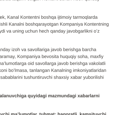
ek, Kanal Kontentni boshqa ijtimoiy tarmoqlarda
Tegishli Kanalni boshqarayotgan Kompaniya Kontentning
aydi va uning uchun hech qanday javobgarlikni oʻz
nday izoh va savollariga javob berishga barcha
 qaramay, Kompaniya bevosita huquqiy soha, maxfiy
 ma’lumotlarga oid savollarga javob berishga vakolatli
koni boʻlmasa, tanlangan Kanalning imkoniyatlaridan
 sabablarini tushuntiruvchi shaxsiy xabar yuborilishi
dalanuvchiga quyidagi mazmundagi xabarlarni
ruvchi ma’lumotlar, tuhmat; haqoratli, kamsituvchi