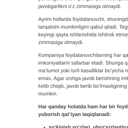
javobgarlikni oʻz zimmasiga olmaydi.
Ayrim hollarda foydalanuvchi, shuningd
tarqatishi mumkinligini qabul qiladi. 
keyingi qayta ishlanishida ishtirok etm
zimmasiga olmaydi.
Kompaniya foydalanuvchilarning har qa
imkoniyatlarni safarbar etadi. Shunga
ma’lumot yoki turli kasalliklar boʻyicha
emas. Agar izohga javob berishning im
kelib chiqib, javob berib boʻlmasligining
mumkin.
Har qanday holatda ham har bir foy
yuborish qat’iyan taqiqlanadi:
soʻkinish soʻzlari, obroʻsizlanti