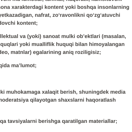
nona xarakterdagi kontent yoki boshqa insonlarning
etkazadigan, nafrat, zoʻravonlikni qoʻzgʻatuvchi
dovchi kontent;
llektual va (yoki) sanoat mulki ob’ektlari (masalan,
huquqlari yoki mualliflik huquqi bilan himoyalangan
eo, matnlar) egalarining aniq roziligisiz;
qida ma’lumot;
ki muhokamaga xalaqit berish, shuningdek media
oderatsiya qilayotgan shaxslarni haqoratlash
qa tavsiyalarni berishga qaratilgan materiallar;