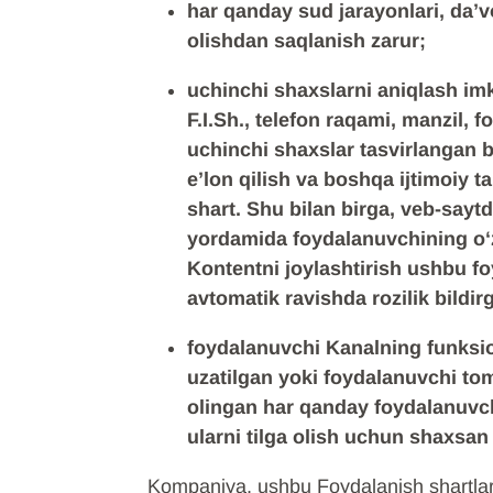
har qanday sud jarayonlari, da’vo
olishdan saqlanish zarur;
uchinchi shaxslarni aniqlash im
F.I.Sh., telefon raqami, manzil, 
uchinchi shaxslar tasvirlangan b
e’lon qilish va boshqa ijtimoiy t
shart. Shu bilan birga, veb-sayt
yordamida foydalanuvchining oʻzi
Kontentni joylashtirish ushbu f
avtomatik ravishda rozilik bildir
foydalanuvchi Kanalning funksio
uzatilgan yoki foydalanuvchi to
olingan har qanday foydalanuvch
ularni tilga olish uchun shaxsan
Kompaniya, ushbu Foydalanish shartlar