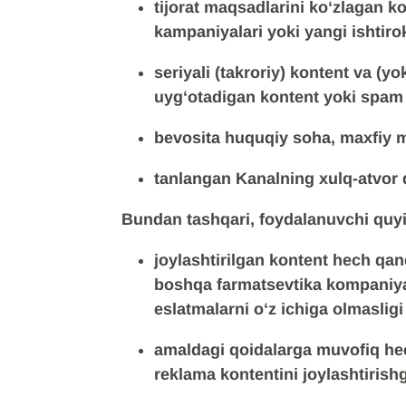
tijorat maqsadlarini koʻzlagan k
kampaniyalari yoki yangi ishtirok
seriyali (takroriy) kontent va (yo
uygʻotadigan kontent yoki spam 
bevosita huquqiy soha, maxfiy ma
tanlangan Kanalning xulq-atvor 
Bundan tashqari, foydalanuvchi quyid
joylashtirilgan kontent hech qa
boshqa farmatsevtika kompaniyala
eslatmalarni oʻz ichiga olmasligi
amaldagi qoidalarga muvofiq hech
reklama kontentini joylashtirishg