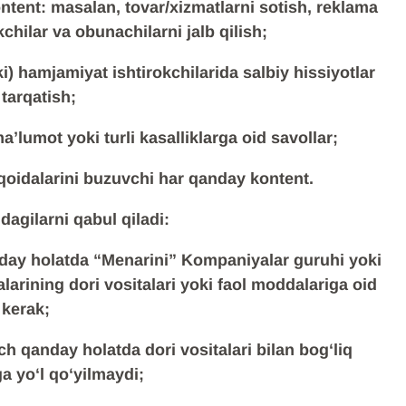
ontent: masalan, tovar/xizmatlarni sotish, reklama
chilar va obunachilarni jalb qilish;
ki) hamjamiyat ishtirokchilarida salbiy hissiyotlar
tarqatish;
’lumot yoki turli kasalliklarga oid savollar;
qoidalarini buzuvchi har qanday kontent.
agilarni qabul qiladi:
nday holatda “Menarini” Kompaniyalar guruhi yoki
rining dori vositalari yoki faol moddalariga oid
 kerak;
 qanday holatda dori vositalari bilan bogʻliq
a yoʻl qoʻyilmaydi;