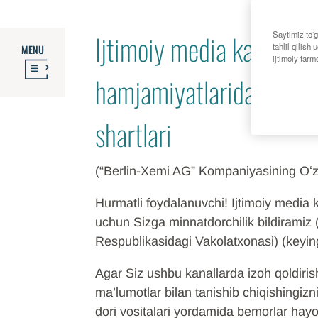
FO
Ijtimoiy media kanallari 
Saytimiz toʻg
tahlil qilis
MENU
ijtimoiy tar
hamjamiyatlaridan foyd
shartlari
(“Berlin-Xemi AG” Kompaniyasining Oʻz
Hurmatli foydalanuvchi! Ijtimoiy media k
uchun Sizga minnatdorchilik bildiramiz
Respublikasidagi Vakolatxonasi) (keyi
Agar Siz ushbu kanallarda izoh qoldirish
ma’lumotlar bilan tanishib chiqishingizn
dori vositalari yordamida bemorlar hay