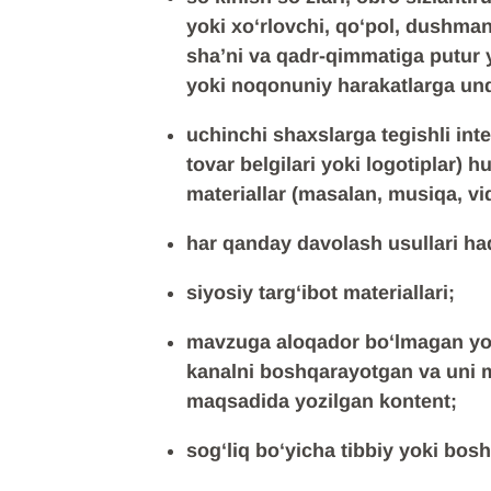
yoki xoʻrlovchi, qoʻpol, dushma
sha’ni va qadr-qimmatiga putur y
yoki noqonuniy harakatlarga un
uchinchi shaxslarga tegishli inte
tovar belgilari yoki logotiplar) 
materiallar (masalan, musiqa, vid
har qanday davolash usullari ha
siyosiy targʻibot materiallari;
mavzuga aloqador boʻlmagan yo
kanalni boshqarayotgan va uni m
maqsadida yozilgan kontent;
sogʻliq boʻyicha tibbiy yoki bosh