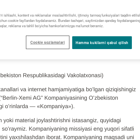
YDALANISH SHARTLARI
va internet
ʻri ishlashi, kontent va reklamalar moslashtirilishi, ijtimoiy tarmoq funksiyalari taqdim etilish
h uchun cookie fayllardan foydalanamiz. Bundan tashqari, saytimizdan qanday foydalanganin
moqlar, reklama va tahlil boʻyicha hamkorlarimizga maʼlumot beramiz.
alanish
Cookie sozlamalari
Hamma kukilarni qabul qilish
bekiston Respublikasidagi Vakolatxonasi)
anallari va internet hamjamiyatiga boʻlgan qiziqishingiz
 (“Berlin-Xemi AG” Kompaniyasining Oʻzbekiston
ngi oʻrinlarda — «Kompaniya»).
 yoki material joylashtirishni istasangiz, quyidagi
i soʻraymiz. Kompaniyaning missiyasi eng yuqori sifatli
otini yaxshilashdan iborat. Kompaniyaning maqsadi uni