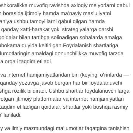
a oshkoralikka muvofiq ravishda axloqiy me’yorlarni qabul
ish borasida ijtimoiy hamda ma’naviy mas’uliyatni
aniya ushbu tamoyillarni qabul qilgan hamda
 qanday xatti-harakat yoki strategiyalarga qarshi
 qoidalar bilan tartibga solinadigan sohalarda amalga
hokama quyida keltirilgan Foydalanish shartlariga
a’lumotlaringiz amaldagi qonunchilikka muvofiq tarzda
a orqali taqdim etiladi.
va internet hamjamiyatlaridan biri (keyingi oʻrinlarda —
 qanday yozuvga javob bergan har bir foydalanuvchi
shga rozilik bildiradi. Ushbu shartlar foydalanuvchilarga
gan ijtimoiy platformalar va internet hamjamiyatlari
aqdim etiladigan qoidalar, shartlar yoki boshqa rasmiy
llaniladi.
biy va ilmiy mazmundagi ma’lumotlar faqatgina tanishish