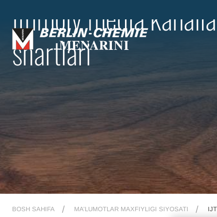
Ijtimoiy media kanall
shartlari
BOSH SAHIFA
MA’LUMOTLAR MAXFIYLIGI SIYOSATI
IJ