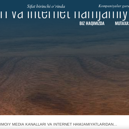
ari va internet hamjamiy
Sifat birinchi o‘rinda
Kompaniyalar guruh
BIZ HАQIMIZDА
MUTAXA
TIMOIY MEDIA KANALLARI VA INTERNET HAMJAMIYATLARIDAN