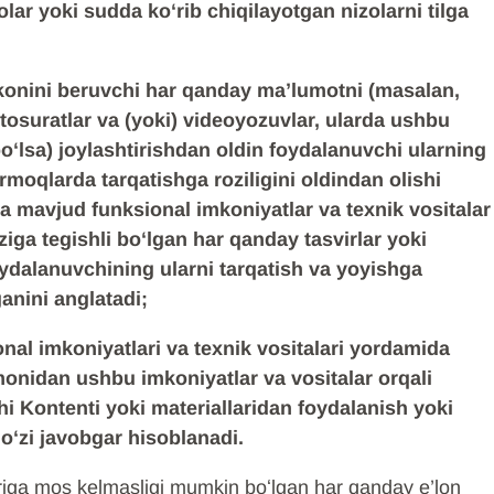
lar yoki sudda koʻrib chiqilayotgan nizolarni tilga
konini beruvchi har qanday ma’lumotni (masalan,
fotosuratlar va (yoki) videoyozuvlar, ularda ushbu
oʻlsa) joylashtirishdan oldin foydalanuvchi ularning
armoqlarda tarqatishga roziligini oldindan olishi
da mavjud funksional imkoniyatlar va texnik vositalar
ga tegishli boʻlgan har qanday tasvirlar yoki
oydalanuvchining ularni tarqatish va yoyishga
ganini anglatadi;
nal imkoniyatlari va texnik vositalari yordamida
monidan ushbu imkoniyatlar va vositalar orqali
i Kontenti yoki materiallaridan foydalanish yoki
 oʻzi javobgar hisoblanadi.
iga mos kelmasligi mumkin boʻlgan har qanday e’lon