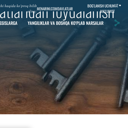
atlaridan foydalanish
UZ
BOG'LANISH UCHUN
i haqida ko'proq bilib
MENARINI.COM
DAVLATLAR
MA'LUMOT
oling:
SSISLARGA
YANGILIKLAR VA BOSHQA KO‘PLAB NARSALAR