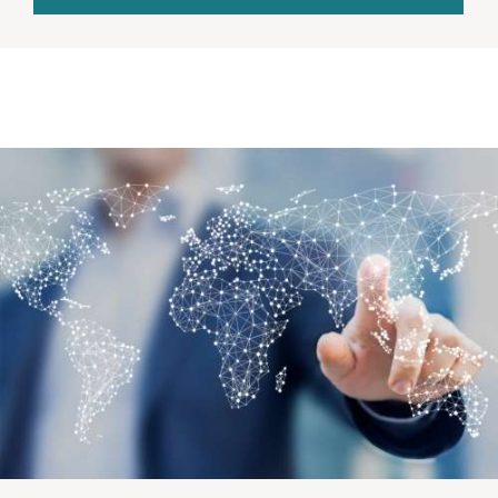
Каждый день команда «Менарини» работает
над тем, чтобы с помощью инновационных
решений улучшать здравоохранение и жизнь
людей. Стратегия успеха компании основана
на исследованиях, инновациях и укреплении
международного сотрудничества, а также на
глубоком понимании потребностей
специалистов здравоохранения и пациентов.