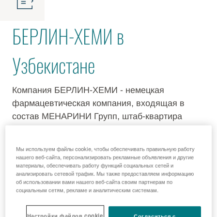
БЕРЛИН-ХЕМИ в
Узбекистане
Компания БЕРЛИН-ХЕМИ - немецкая
фармацевтическая компания, входящая в
состав МЕНАРИНИ Групп, штаб-квартира
которой находится во Флоренции, Италия, и
имеет офисы в более чем 30 странах
Мы используем файлы cookie, чтобы обеспечивать правильную работу
Центральной и Восточной Европы, а также в
нашего веб-сайта, персонализировать рекламные объявления и другие
материалы, обеспечивать работу функций социальных сетей и
Центральной Азии.
анализировать сетевой трафик. Мы также предоставляем информацию
об использовании вами нашего веб-сайта своим партнерам по
Представительство БЕРЛИН-ХЕМИ в
социальным сетям, рекламе и аналитическим системам.
Узбекистане было открыто в 1996 году.
Настройки файлов cookie
Представительство БЕРЛИН-ХЕМИ вместе с
Согласиться с