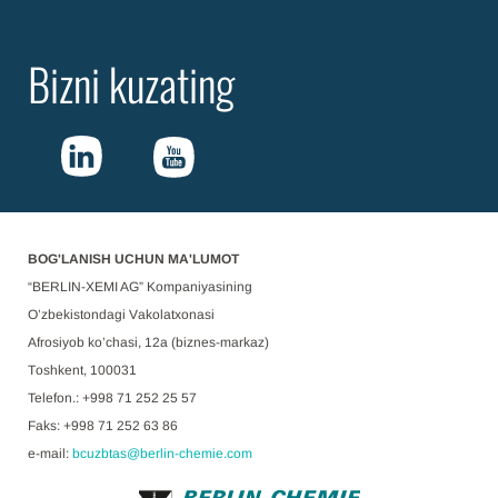
Bizni kuzating
BOG'LANISH UCHUN MA'LUMOT
“BERLIN-XEMI AG” Kоmpаniyasining
O’zbеkistоndаgi Vаkоlаtхоnаsi
Afrosiyob ko’chasi, 12a (biznes-markaz)
Tоshkеnt, 100031
Telefon.: +998 71 252 25 57
Faks: +998 71 252 63 86
e-mail:
bcuzbtas@berlin-chemie.com