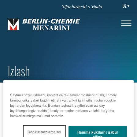
UZ
Sifat birinchi o‘rinda
Izlash
BOSH SAHIFA
IZLASH
Saytimiz toʻgʻri ishlashi, kontent va reklamalar moslashtirilishi, ijtimoiy
tarmoq funksiyalari taqdim etilishi va trafikni tahlil qilish uchun cookie
fayllardan foydalanamiz. Bundan tashqari, saytimizdan qanday
foydalanganingiz haqida ijtimoiy tarmoqlar, reklama va tahlil boʻyicha
hamkorlarimizga maʼlumot beramiz.
Izlash
Cookie sozlamalari
Hamma kukilarni qabul
qilish