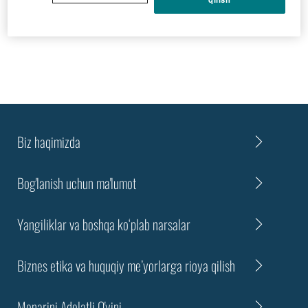
IZLASH
Biz hаqimizdа
Bog'lanish uchun ma'lumot
Yangiliklar va boshqa ko‘plab narsalar
Biznes etika va huquqiy me’yorlarga rioya qilish
Menarini Adolatli O'yini